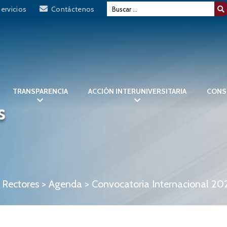
ervicios
Contáctenos
TRANSPARENCIA
ACCIÓN INTERUNIVERSITARIA
CONS
s
 Rectores
>
Agenda
>
Convocatoria Internacional 