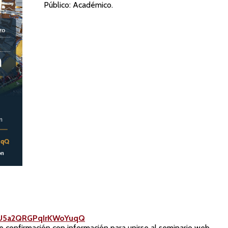
Público: Académico.
ABcU5a2QRGPqIrKWoYuqQ
 de confirmación con información para unirse al seminario web.