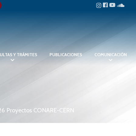
CONARE
ORGANIZACIÓN
TRANSPARENCIA
ULTAS Y TRÁMITES
PUBLICACIONES
COMUNICACIÓN
ACCIÓN
INTERUNIVERSITARIA
CONSULTAS Y
TRÁMITES
PUBLICACIONES
2026 Proyectos CONARE-CERN
COMUNICACIÓN