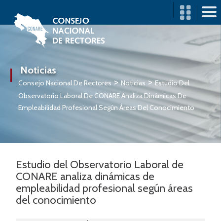
CONARE
ORGANIZACIÓN
Noticias
>
>
TRANSPARENCIA
Consejo Nacional De Rectores
Noticias
Estudio Del
Observatorio Laboral De CONARE Analiza Dinámicas De
ACCIÓN
Empleabilidad Profesional Según Áreas Del Conocimiento
INTERUNIVERSITARIA
CONSULTAS Y
TRÁMITES
Estudio del Observatorio Laboral de
PUBLICACIONES
CONARE analiza dinámicas de
empleabilidad profesional según áreas
COMUNICACIÓN
del conocimiento