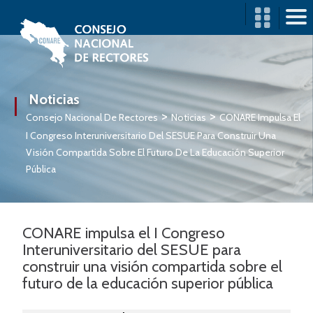
CONARE
ORGANIZACIÓN
Noticias
>
>
TRANSPARENCIA
Consejo Nacional De Rectores
Noticias
CONARE Impulsa El
I Congreso Interuniversitario Del SESUE Para Construir Una
ACCIÓN
Visión Compartida Sobre El Futuro De La Educación Superior
INTERUNIVERSITARIA
Pública
CONSULTAS Y
TRÁMITES
CONARE impulsa el I Congreso
PUBLICACIONES
Interuniversitario del SESUE para
construir una visión compartida sobre el
COMUNICACIÓN
futuro de la educación superior pública