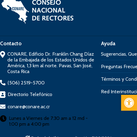
Contacto
Ayuda
CONARE, Edificio Dr. Franklin Chang Díaz
Sugerencias, Que
de la Embajada de los Estados Unidos de
América, 1,3 km al norte. Pavas, San José,
Preguntas Frecu
Costa Rica
Términos y Cond
(506) 2519-5700
Red Interinstituc
Directorio Telefónico
Open 
conare@conare.ac.cr
Lunes a Viernes de 7:30 am a 12 md -
1:00 pm a 4:00 pm