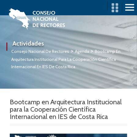
CONARE
ORGANIZACIÓN
Actividades
>
>
TRANSPARENCIA
Consejo Nacional De Rectores
Agenda
Bootcamp En
Arquitectura Institucional Para La Cooperación Científica
ACCIÓN
Internacional En IES De Costa Rica
INTERUNIVERSITARIA
CONSULTAS Y
TRÁMITES
Bootcamp en Arquitectura Institucional
PUBLICACIONES
para la Cooperación Científica
Internacional en IES de Costa Rica
COMUNICACIÓN